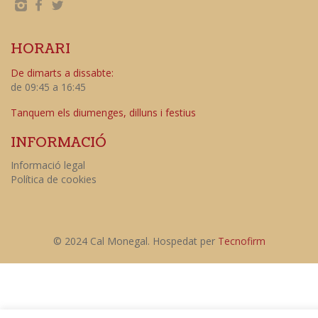
HORARI
De dimarts a dissabte:
de 09:45 a 16:45
Tanquem els diumenges, dilluns i festius
INFORMACIÓ
Informació legal
Política de cookies
© 2024 Cal Monegal. Hospedat per
Tecnofirm