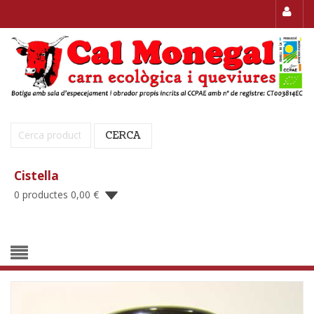
Cerca:
CERCA
Cistella
0 productes
0,00
€