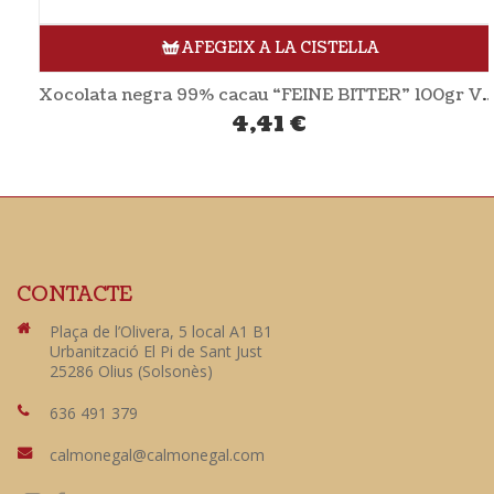
AFEGEIX A LA CISTELLA
Xocolata negra 99% cacau “FEINE BITTER” 100gr VIVANI
4,41
€
CONTACTE
Plaça de l’Olivera, 5 local A1 B1
Urbanització El Pi de Sant Just
25286 Olius (Solsonès)
636 491 379
calmonegal@calmonegal.com