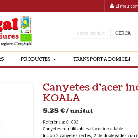
El meu co
Cerca:
CERCA
RS
PRODUCTES
TRANSPORT A DOMICILI
Canyetes d’acer in
KOALA
5,25
€
/ unitat
Referència:
01803
Canyetes re-utilitzables d’acer inoxidable.
Inclou 2 canyetes rectes, 2 de doblegades i un 