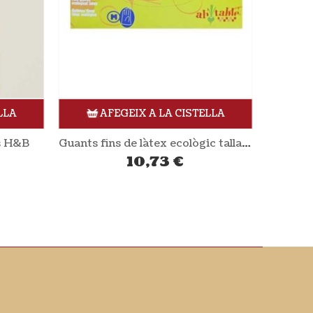
LLA
AFEGEIX A LA CISTELLA
ts H&B
Guants fins de làtex ecològic talla M 100 unitats AH TABLE
Encens
10,73
€