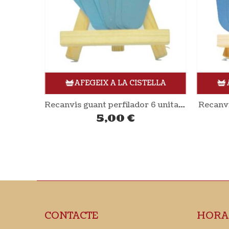
ELLA
AFEGEIX A LA CISTELLA
Encens Green Forest 10 unitats H&B
Recanvis guant perfilador 6 unitats DEPILSIL
Recanvi
5,00
€
CONTACTE
HORA