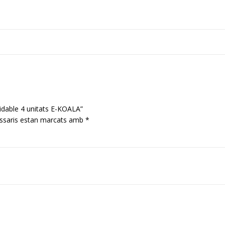
xidable 4 unitats E-KOALA”
ssaris estan marcats amb
*