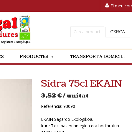
El meu co
Cerca:
CERCA
RS
PRODUCTES
TRANSPORT A DOMICILI
Sidra 75cl EKAIN
3,52
€
/ unitat
Referència:
93090
EKAIN Sagardo Ekologikoa.
Irure Txiki baserrian egina eta botilaratua.