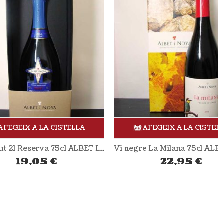
AFEGEIX A LA CISTELLA
AFEGEIX A LA CISTE
Vi negre La Milana 75cl ALBET I NOYA
Vi rosat eòlic 75cl ÀRID
22,95
€
8,15
€