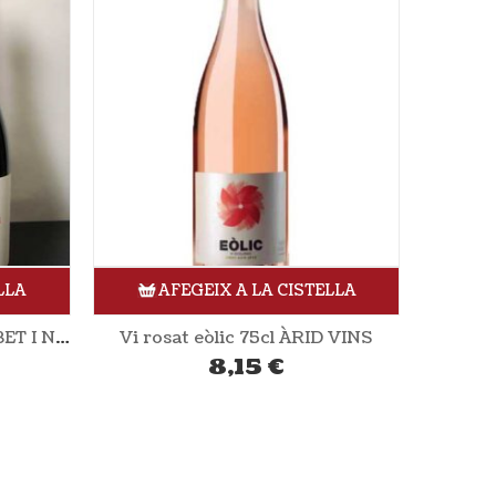
LLA
AFEGEIX A LA CISTELLA
 VINS
Vi rosat “curiosa” 75cl ALBET I NOYA
8,85
€