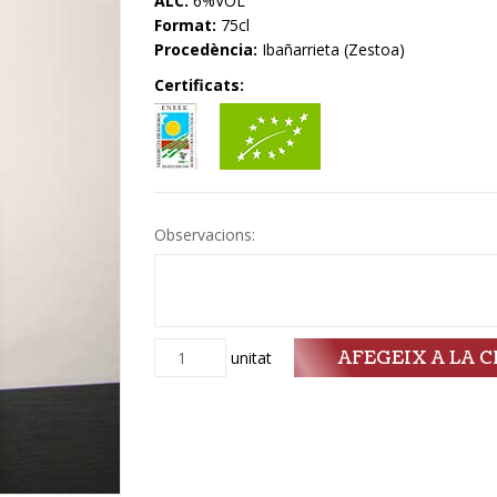
ALC:
6%VOL
Format:
75cl
Procedència:
Ibañarrieta (Zestoa)
Certificats:
Observacions:
AFEGEIX A LA C
Quantitat
unitat