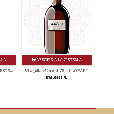
LLA
AFEGEIX A LA CISTELLA
LLOPART
Petillant 75cl Biolord
5,82
€