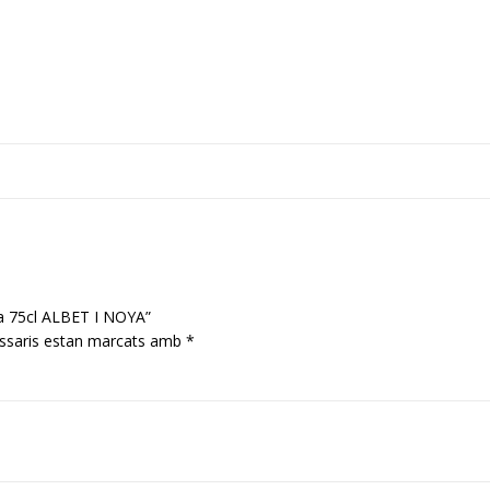
va 75cl ALBET I NOYA”
ssaris estan marcats amb
*