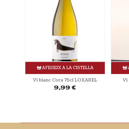
ELLA
AFEGEIX A LA CISTELLA
XAREL
Vi txakoli 75cl ULIBARRI
10,62
€