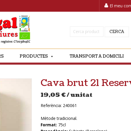
El meu co
Cerca:
CERCA
RS
PRODUCTES
TRANSPORT A DOMICILI
Cava brut 21 Rese
19,05
€
/ unitat
Referència:
240061
Mètode tradicional.
Format:
75cl