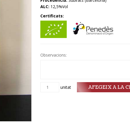
Procedència:
Subirats (Barcelona)
ALC:
12,5%Vol
Certificats:
Observacions:
AFEGEIX A LA C
Quantitat
unitat