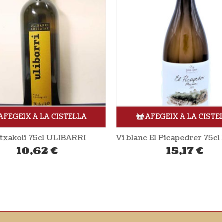
AFEGEIX A LA CISTELLA
AFEGEIX A LA CISTE
Vi blanc El Picapedrer 75cl ESTEVE I GIBERT
Vi agulla vi·brant 75cl 
15,17
€
19,60
€