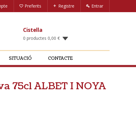
mpte
Preferits
Registre
Entrar
Cistella
0 productes
0,00
€
SITUACIÓ
CONTACTE
rva 75cl ALBET I NOYA