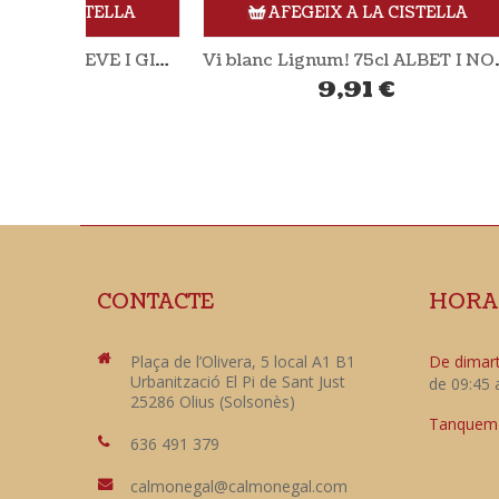
ELLA
AFEGEIX A LA CISTELLA
Vi blanc Origen 75cl ESTEVE I GIBERT
Vi blanc Lignum! 75cl ALBET I NOYA
9,91
€
CONTACTE
HORA
Plaça de l’Olivera, 5 local A1 B1
De dimart
Urbanització El Pi de Sant Just
de 09:45 
25286 Olius (Solsonès)
Tanquem e
636 491 379
calmonegal@calmonegal.com