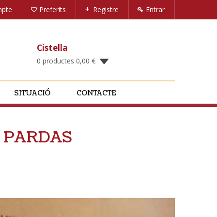
mpte
Preferits
Registre
Entrar
Cistella
0 productes
0,00
€
SITUACIÓ
CONTACTE
cl PARDAS