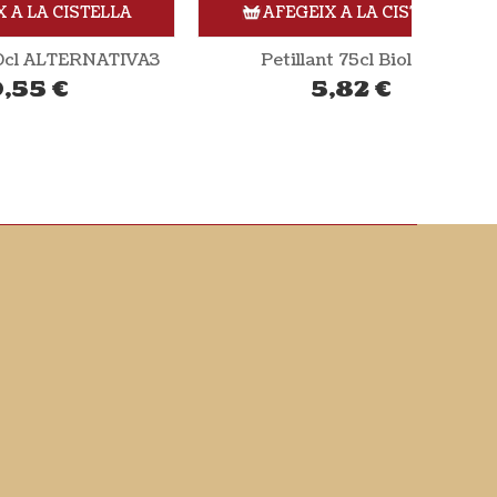
LLA
AFEGEIX A LA CISTELLA
ATIVA3
Petillant 75cl Biolord
5,82
€