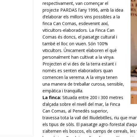
respectivament, van començar el
projecte PARDAS l’any 1996, amb la idea
d’elaborar els millors vins possibles a la
finca Can Comas, esdevenint així,
viticultors-elaboradors.
La Finca Can
Comas és doncs, el paisatge cultural i
també el lloc on viuen.
Són 100%
viticultors.
Únicament elaboren el què
personalment han cultivat a la vinya.
Projecten el vi des de la terra estant i
només es senten elaboradors quan
comencen la verema.
A la vinya tenen
una manera de treballar curosa, sensible,
empàtica i tranquil·la.
La finca:
Situada entre 200 i 300 metres
d’alçada sobre el nivell del mar, la Finca
Can Comas, al Penedès superior,
travessa tota la vall del Riudebitlles, riu que marc
els tipus de sòls. El paisatge agro-forestal d’a
s’alternen els boscos, els camps de cereals, les v