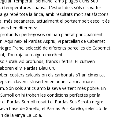
egular, temperat i semiàrid, amb pluges d’uns 500
, i temperatures suaus… L’estudi dels sòls els va fer
a gairebé tota la finca, amb resultats molt satisfactoris.
a, més secaneres, actualment el portaempelt escollit és
ones ben diferents:
 profunds i pedregosos on han plantat principalment
 Aquí neix el Pardas Aspriu, vi parcel·lari de Cabernet
 Negre Franc, selecció de diferents parcel·les de Cabernet
l, d’on raja una aigua excel·lent.
ls d’al·luvió profunds, francs i fèrtils. Hi cultiven
aboren el vi Pardas Blau Cru.
troben costers calcaris on els carbonats s´han cimentat
ceps es claven i
s’inserten en aquesta roca mare i
aïm.
Són sòls antics amb la seva vertent més pobre. En
l Sumoll on hi troben les condicions perfectes per la
r el Pardas Sumoll rosat i el Pardas Sus Scrofa negre.
eva base de Xarel·lo, el Pardas Pur Xarel·lo, selecció de
ari de la vinya La Lola.