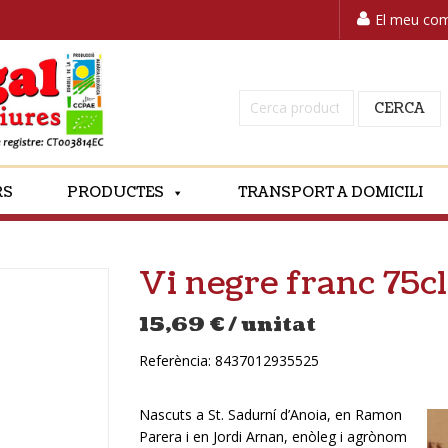
El meu co
Cerca:
CERCA
RS
PRODUCTES
TRANSPORT A DOMICILI
Vi negre franc 75
15,69
€
/ unitat
Referència:
8437012935525
Nascuts a St. Sadurní d’Anoia, en Ramon
Parera i en Jordi Arnan, enòleg i agrònom