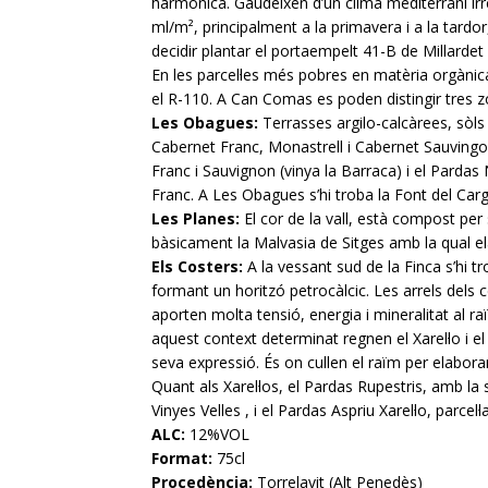
harmònica. Gaudeixen d’un clima mediterrani irr
ml/m², principalment a la primavera i a la tardor
decidir plantar el portaempelt 41-B de Millardet 
En les parcel·les més pobres en matèria orgànic
el R-110.
A Can Comas es poden distingir tres z
Les Obagues:
Terrasses argilo-calcàrees, sòls
Cabernet Franc, Monastrell i Cabernet Sauvingon.
Franc i Sauvignon (vinya la Barraca) i el Pardas
Franc. A Les Obagues s’hi troba la Font del Cargo
Les Planes:
El cor de la vall, està compost per sò
bàsicament la Malvasia de Sitges amb la qual el
Els Costers:
A la vessant sud de la Finca s’hi 
formant un horitzó petrocàlcic. Les arrels dels 
aporten molta tensió, energia i mineralitat al r
aquest context determinat regnen el Xarel·lo i e
seva expressió.
És on cullen el raïm per elabora
Quant als Xarel·los, el Pardas Rupestris, amb la s
Vinyes Velles , i el Pardas Aspriu Xarel·lo, parcel·l
ALC:
12%VOL
Format:
75cl
Procedència:
Torrelavit (Alt Penedès)