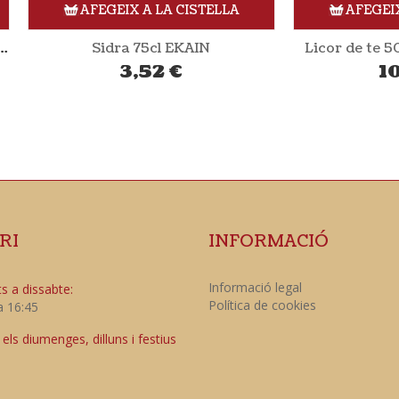
AFEGEIX A LA CISTELLA
AFEGEIX A LA CISTE
Sidra 75cl EKAIN
Licor de te 50cl ALTERN
3,52
€
10,55
€
RI
INFORMACIÓ
Informació legal
s a dissabte:
Política de cookies
a 16:45
ls diumenges, dilluns i festius