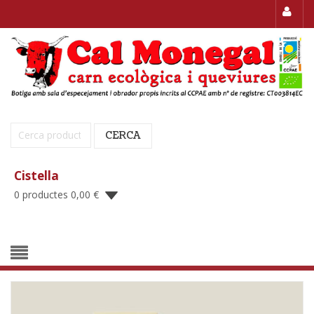
Cerca:
CERCA
Cistella
0 productes
0,00
€