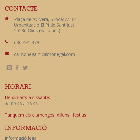
CONTACTE
Plaça de l’Olivera, 5 local A1 B1
Urbanització El Pi de Sant Just
25286 Olius (Solsonès)
636 491 379
calmonegal@calmonegal.com
HORARI
De dimarts a dissabte:
de 09:45 a 16:45
Tanquem els diumenges, dilluns i festius
INFORMACIÓ
Informació legal