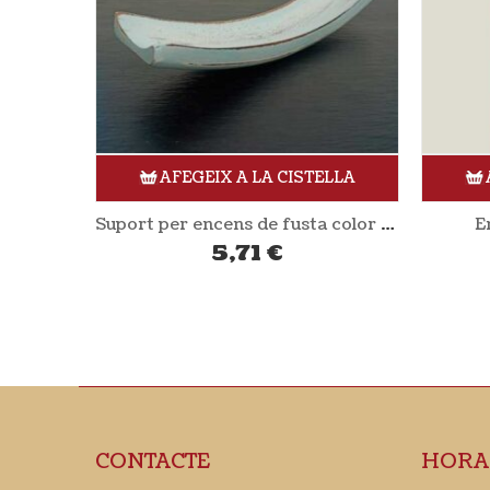
ELLA
AFEGEIX A LA CISTELLA
Suport per encens de fusta color blau
Encens Tulsi 20gr H&B
Xiclets
2,70
€
CONTACTE
HORA