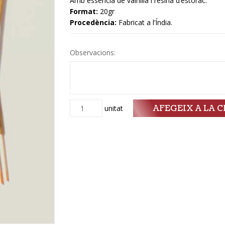
Amb essència de vainilla i resina d’estórac.
Format:
20gr
Procedència:
Fabricat a l’Índia.
Observacions:
AFEGEIX A LA C
Quantitat
unitat