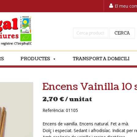
El meu co
Cerca:
CERCA
RS
PRODUCTES
TRANSPORT A DOMICILI
Encens Vainilla 10
2,70
€
/ unitat
Referència:
01105
Encens de vainilla. Encens natural. Fet a mà.
Dolç i especiat. Sedant i afrodisíac. Indicat per r