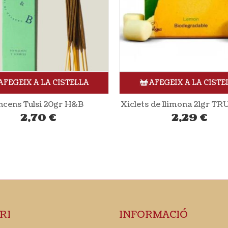
AFEGEIX A LA CISTELLA
AFEGEIX A LA CISTE
 de llimona 21gr TRUE GUM
Encens Rudraksha 10 sti
2,29
€
2,60
€
RI
INFORMACIÓ