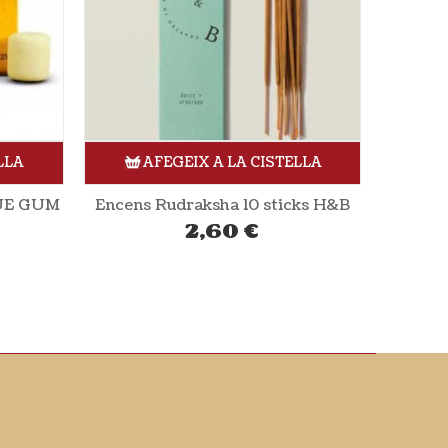
LLA
AFEGEIX A LA CISTELLA
cks H&B
Encens Darshan 10 unitats H&B
2,36
€
Encens