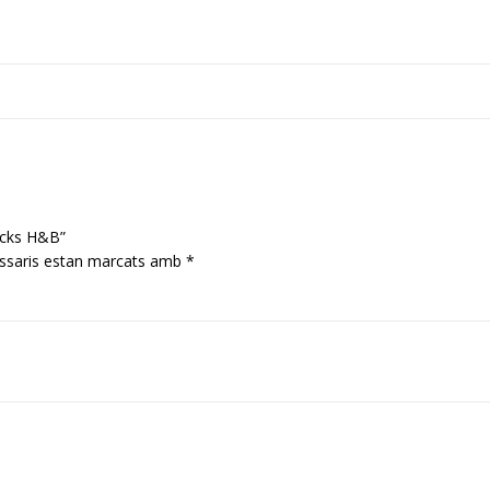
ticks H&B”
ssaris estan marcats amb
*