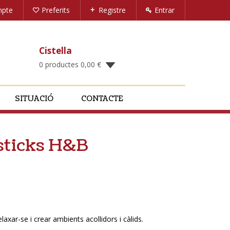
mpte
Preferits
Registre
Entrar
Cistella
0 productes
0,00
€
SITUACIÓ
CONTACTE
 sticks H&B
elaxar-se i crear ambients acollidors i càlids.