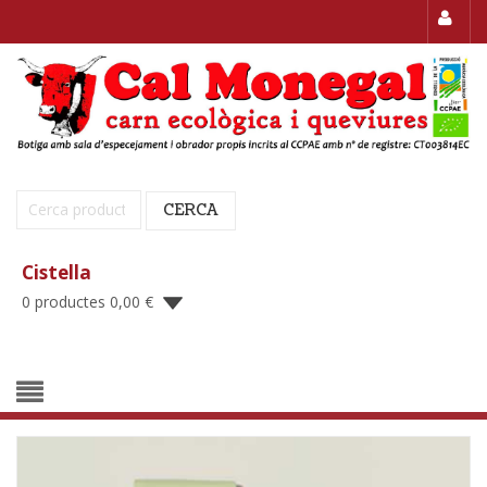
Cerca:
CERCA
Cistella
0 productes
0,00
€