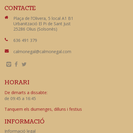
CONTACTE
Plaça de l’Olivera, 5 local A1 B1
Urbanització El Pi de Sant Just
25286 Olius (Solsonès)
636 491 379
calmonegal@calmonegal.com
HORARI
De dimarts a dissabte:
de 09:45 a 16:45
Tanquem els diumenges, dilluns i festius
INFORMACIÓ
Informació legal