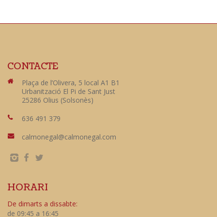
CONTACTE
Plaça de l’Olivera, 5 local A1 B1
Urbanització El Pi de Sant Just
25286 Olius (Solsonès)
636 491 379
calmonegal@calmonegal.com
HORARI
De dimarts a dissabte:
de 09:45 a 16:45