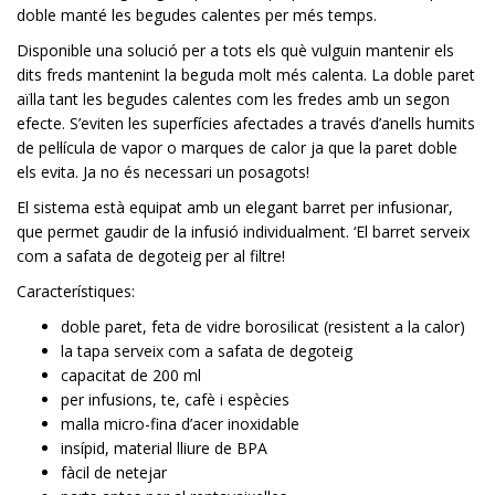
doble manté les begudes calentes per més temps.
Disponible una solució per a tots els què vulguin mantenir els
dits freds mantenint la beguda molt més calenta. La doble paret
aïlla tant les begudes calentes com les fredes amb un segon
efecte. S’eviten les superfícies afectades a través d’anells humits
de pel·lícula de vapor o marques de calor ja que la paret doble
els evita. Ja no és necessari un posagots!
El sistema està equipat amb un elegant barret per infusionar,
que permet gaudir de la infusió individualment. ‘El barret serveix
com a safata de degoteig per al filtre!
Característiques:
doble paret, feta de vidre borosilicat (resistent a la calor)
la tapa serveix com a safata de degoteig
capacitat de 200 ml
per infusions, te, cafè i espècies
malla micro-fina d’acer inoxidable
insípid, material lliure de BPA
fàcil de netejar