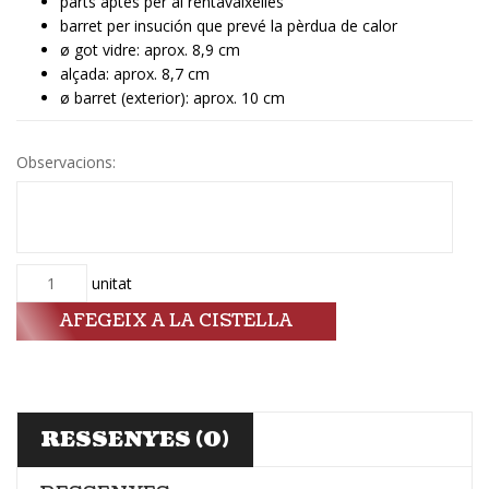
parts aptes per al rentavaixelles
barret per insución que prevé la pèrdua de calor
ø got vidre: aprox. 8,9 cm
alçada: aprox. 8,7 cm
ø barret (exterior): aprox. 10 cm
Observacions:
Quantitat
unitat
AFEGEIX A LA CISTELLA
RESSENYES (0)