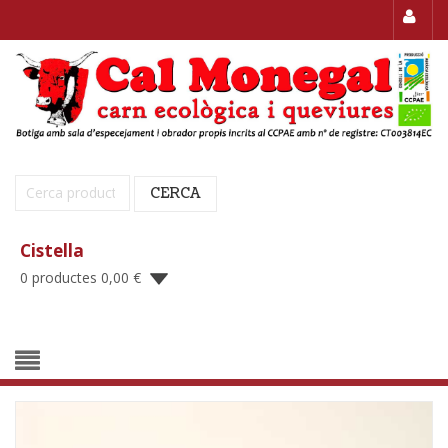
Cerca:
CERCA
Cistella
0 productes
0,00
€