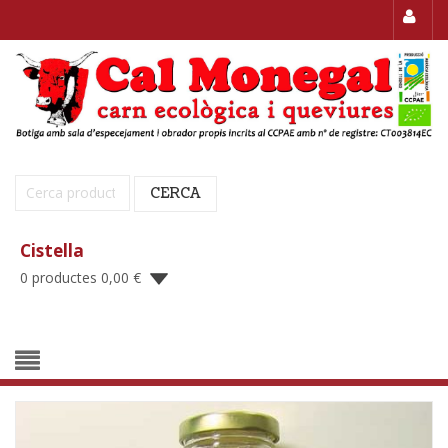
Cerca:
CERCA
Cistella
0 productes
0,00
€