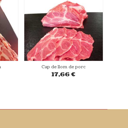
c
Botifarra blanca (crua) de porc
15,80
€