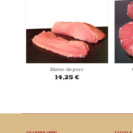
Ossobuco de vedella
21,33
€