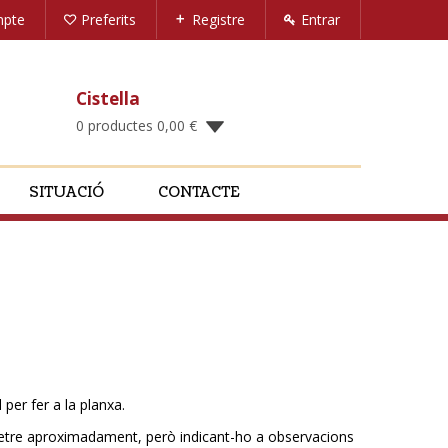
mpte
Preferits
Registre
Entrar
Cistella
0 productes
0,00
€
SITUACIÓ
CONTACTE
per fer a la planxa.
metre aproximadament, però indicant-ho a observacions