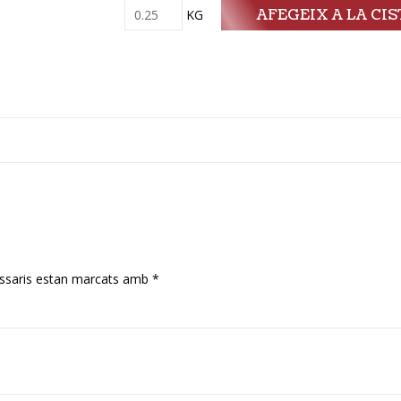
AFEGEIX A LA CI
Quantitat
KG
ssaris estan marcats amb
*