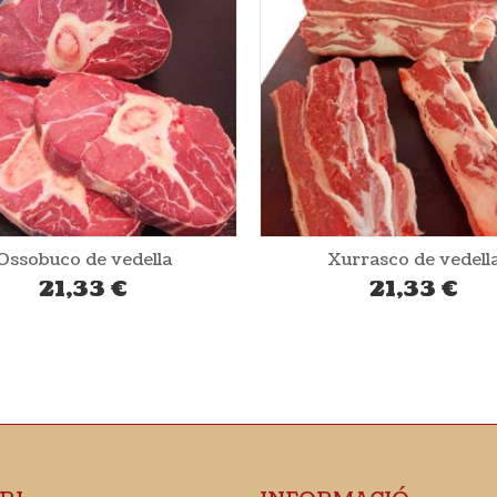
Xurrasco de vedella
Cap de llom de por
21,33
€
17,66
€