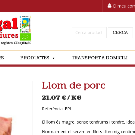
El meu co
Cerca:
CERCA
RS
PRODUCTES
TRANSPORT A DOMICILI
Llom de porc
21,07
€
/ KG
Referència:
EPL
El llom és magre, sense tendrums i tendre, ideal 
Normalment el servim en filets d’un mig centí