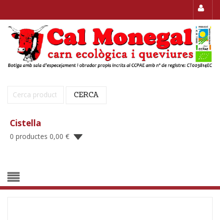
Cerca:
CERCA
Cistella
0 productes
0,00
€