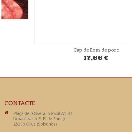
Cap de llom de porc
17,66
€
CONTACTE
Plaça de l’Olivera, 5 local A1 B1
Urbanització El Pi de Sant Just
25286 Olius (Solsonès)