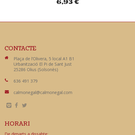
6,93
€
CONTACTE
Plaça de l’Olivera, 5 local A1 B1
Urbanització El Pi de Sant Just
25286 Olius (Solsonès)
636 491 379
calmonegal@calmonegal.com
HORARI
De dimarts a dissabte: