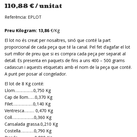
110,88
€
/ unitat
Referència:
EPLOT
Preu Kilogram: 13,86
€/Kg
El lot no és creat per nosaltres, sinó que conté la part
proporcional de cada peça que té la canal. Pel fet d’agafar el lot
surt millor de preu que si es compra cada peça per separat al
detall. Es presenta en paquets de fins a uns 400 – 500 grams
cadascun i aquests etiquetats amb el nom de la peça que conté.
A punt per posar al congelador.
El lot de 8 Kg conté:
Llom……………..0,750 Kg
Cap de llom……0,370 Kg
Filet………………0,140 Kg
Ventresca……… 0,470 Kg
Coll………………..0,360 Kg
Cansalada grassa.0,210 Kg
Costella…………0,790 Kg