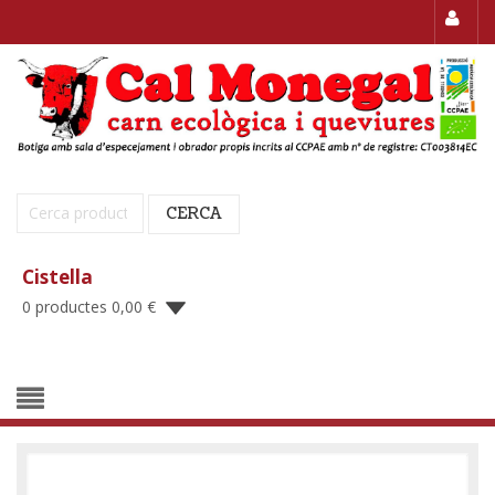
Cerca:
CERCA
Cistella
0 productes
0,00
€