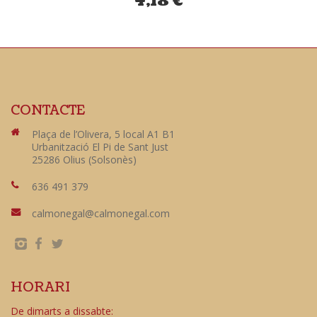
4,18
€
CONTACTE
Plaça de l’Olivera, 5 local A1 B1
Urbanització El Pi de Sant Just
25286 Olius (Solsonès)
636 491 379
calmonegal@calmonegal.com
HORARI
De dimarts a dissabte: