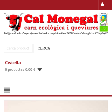
Cerca:
CERCA
Cistella
0 productes
0,00
€