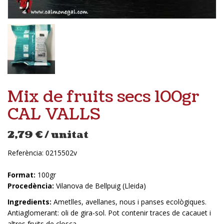
Mix de fruits secs 100gr
CAL VALLS
2,79
€
/ unitat
Referència:
0215502v
Format:
100gr
Procedència:
Vilanova de Bellpuig (Lleida)
Ingredients:
Ametlles, avellanes, nous i panses ecològiques.
Antiaglomerant: oli de gira-sol. Pot contenir traces de cacauet i
altres fruits de closca.