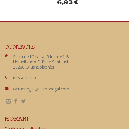
6,93
€
CONTACTE
Plaça de l’Olivera, 5 local A1 B1
Urbanització El Pi de Sant Just
25286 Olius (Solsonès)
636 491 379
calmonegal@calmonegal.com
HORARI
De dimarts a dissabte: