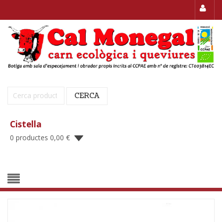
Cerca:
CERCA
Cistella
0 productes
0,00
€