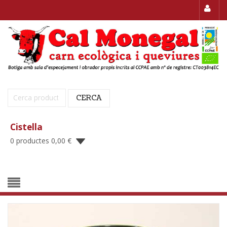
Cerca:
CERCA
Cistella
0 productes
0,00
€