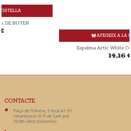
AFEGEIX A LA CISTELLA
Espelma Artic White Coconut Candles
14,16
€
CONTACTE
Plaça de l’Olivera, 5 local A1 B1
Urbanització El Pi de Sant Just
25286 Olius (Solsonès)