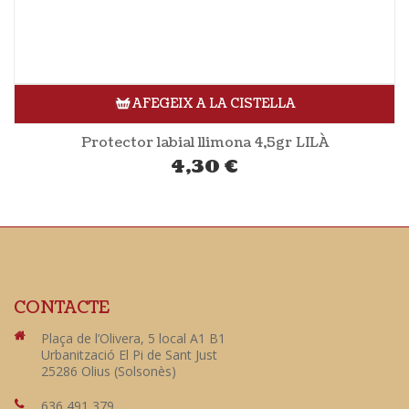
AFEGEIX A LA CISTELLA
Protector labial llimona 4,5gr LILÀ
4,30
€
CONTACTE
Plaça de l’Olivera, 5 local A1 B1
Urbanització El Pi de Sant Just
25286 Olius (Solsonès)
636 491 379