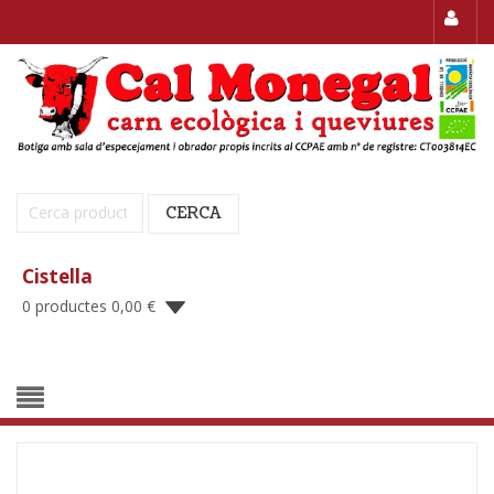
Cerca:
CERCA
Cistella
0 productes
0,00
€