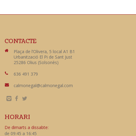
CONTACTE
Plaça de l’Olivera, 5 local A1 B1
Urbanització El Pi de Sant Just
25286 Olius (Solsonès)
636 491 379
calmonegal@calmonegal.com
HORARI
De dimarts a dissabte:
de 09:45 a 16:45