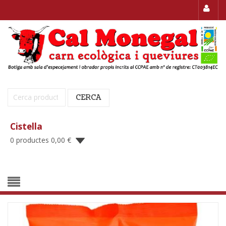
Cerca:
CERCA
Cistella
0 productes
0,00
€