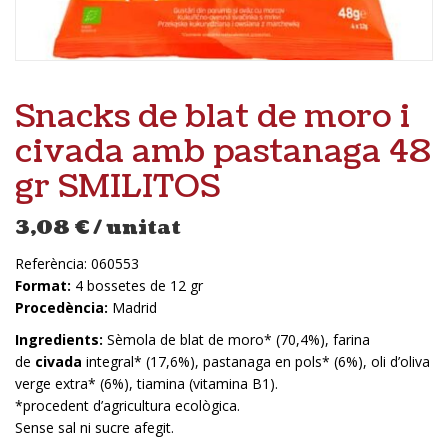
Snacks de blat de moro i
civada amb pastanaga 48
gr SMILITOS
3,08
€
/ unitat
Referència:
060553
Format:
4 bossetes de 12 gr
Procedència:
Madrid
Ingredients:
Sèmola de blat de moro* (70,4%), farina
de
civada
integral* (17,6%), pastanaga en pols* (6%), oli d’oliva
verge extra* (6%), tiamina (vitamina B1).
*procedent d’agricultura ecològica.
Sense sal ni sucre afegit.