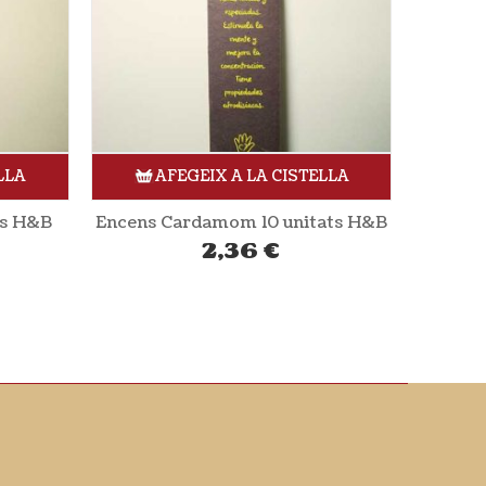
LLA
AFEGEIX A LA CISTELLA
ats H&B
Suport per encens de fusta color blau
5,71
€
Encens 