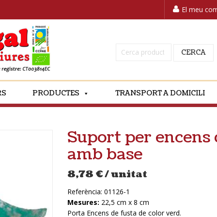
El meu co
Cerca:
CERCA
RS
PRODUCTES
TRANSPORT A DOMICILI
Suport per encens 
amb base
8,78
€
/ unitat
Referència:
01126-1
Mesures:
22,5 cm x 8 cm
Porta Encens de fusta de color verd.