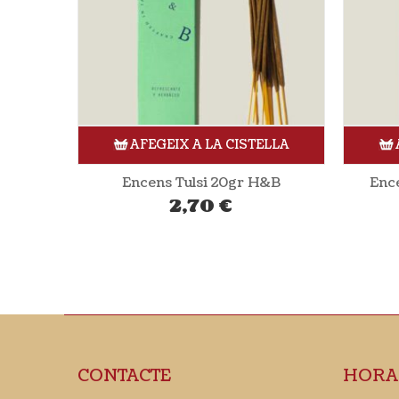
ELLA
AFEGEIX A LA CISTELLA
H&B
Encens Mirra 10 sticks H&B
Encen
3,65
€
CONTACTE
HORA