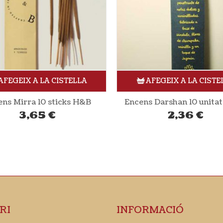
AFEGEIX A LA CISTELLA
AFEGEIX A LA CISTE
s Darshan 10 unitats H&B
Encens Cardamom 10 unit
2,36
€
2,36
€
RI
INFORMACIÓ