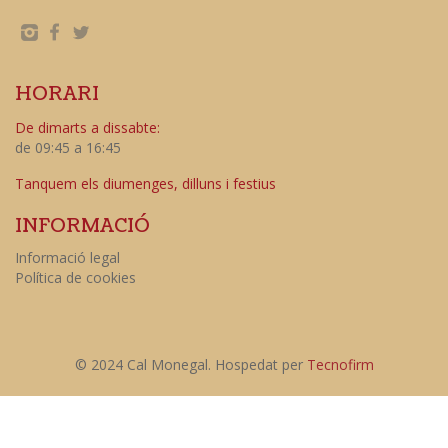
HORARI
De dimarts a dissabte:
de 09:45 a 16:45
Tanquem els diumenges, dilluns i festius
INFORMACIÓ
Informació legal
Política de cookies
© 2024 Cal Monegal. Hospedat per
Tecnofirm