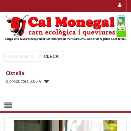
Cerca:
CERCA
Cistella
0 productes
0,00
€