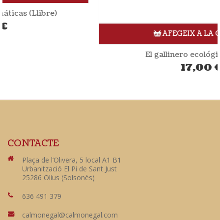
AFEGEIX A LA CISTELLA
El gallinero ecológico (Llibre)
17,00
€
CONTACTE
Plaça de l’Olivera, 5 local A1 B1
Urbanització El Pi de Sant Just
25286 Olius (Solsonès)
636 491 379
calmonegal@calmonegal.com