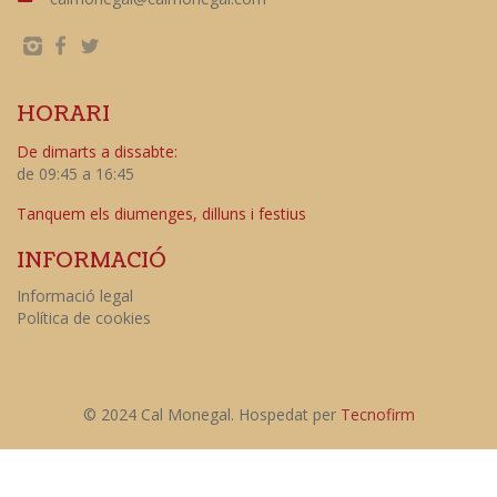
HORARI
De dimarts a dissabte:
de 09:45 a 16:45
Tanquem els diumenges, dilluns i festius
INFORMACIÓ
Informació legal
Política de cookies
© 2024 Cal Monegal. Hospedat per
Tecnofirm