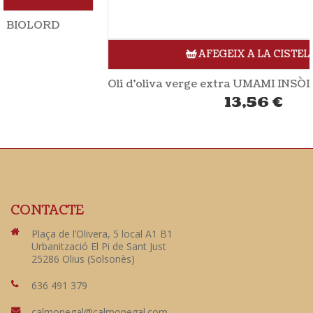
AFEGEIX A LA CISTELLA
Oli d’oliva verge extra UMAMI INSÒLIT 500ml CAMINS DE VERDOR
13,56
€
CONTACTE
Plaça de l’Olivera, 5 local A1 B1
Urbanització El Pi de Sant Just
25286 Olius (Solsonès)
636 491 379
calmonegal@calmonegal.com