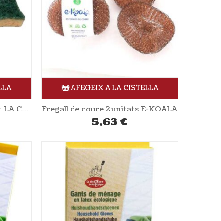
LLA
AFEGEIX A LA CISTELLA
Fregall amb esponja 1 unitat LA CORVETTE
Fregall de coure 2 unitats E-KOALA
5,63
€