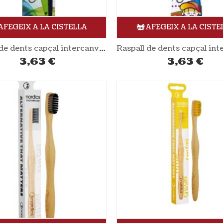
AFEGEIX A LA CISTELLA
AFEGEIX A LA CISTE
Raspall de dents capçal intercanviable adults verd YAWECO
3,63
€
3,63
€