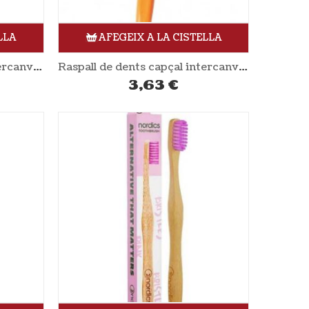
LLA
AFEGEIX A LA CISTELLA
Raspall de dents capçal intercanviable nens blau YAWECO
Raspall de dents capçal intercanviable nens taronja YAWECO
3,63
€