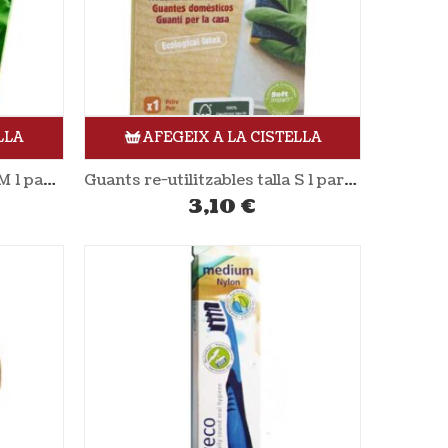
LLA
AFEGEIX A LA CISTELLA
Guants re-utilitzables talla M 1 parell LA DROGERIE ÉCOLOGIQUE
Guants re-utilitzables talla S 1 parell LA DROGERIE ÉCOLOGIQUE
3,10
€