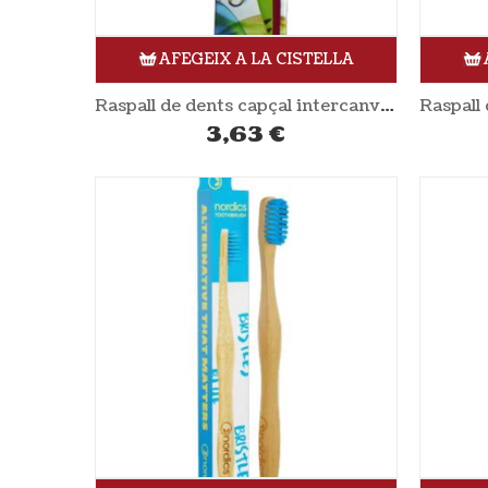
AFEGEIX A LA CISTELLA
Raspall de dents capçal intercanviable adults rosa YAWECO
3,63
€