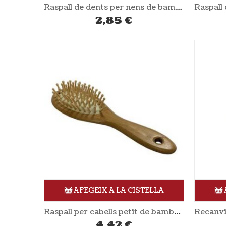
Raspall de dents per nens de bambú blau NORDICS
2,85
€
AFEGEIX A LA CISTELLA
Raspall per cabells petit de bambú NATURA SPA
4,42
€