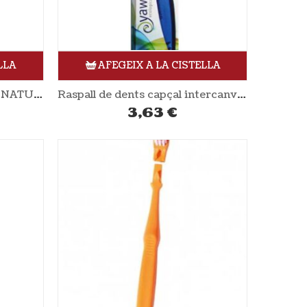
LLA
AFEGEIX A LA CISTELLA
Pinta per cabells de bambú NATURA BIO COSMETICS
Raspall de dents capçal intercanviable adults blau YAWECO
3,63
€