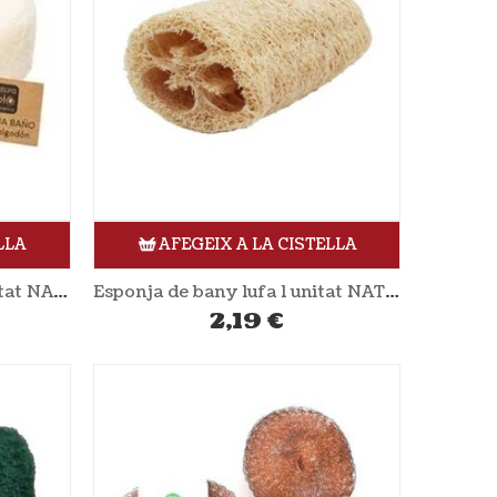
LLA
AFEGEIX A LA CISTELLA
Esponja bany lli i cotó 1 unitat NATURASPA
Esponja de bany lufa 1 unitat NATURA SPA
2,19
€