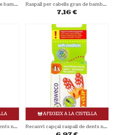
Raspall de dents per nens de bambú rosa NORDICS
Raspall per cabells gran de bambú NATURA BIO
7,16
€
LLA
AFEGEIX A LA CISTELLA
Recanvi capçal raspall de dents nens blau 4 unitats YAWECO
Recanvi capçal raspall de dents nens taronja 4 unitats YAWECO
6,97
€