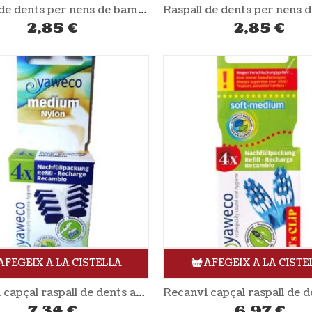
Raspall de dents per nens de bambú groc NORDICS
2,85
€
2,85
€
AFEGEIX A LA CISTELLA
AFEGEIX A LA CISTE
Recanvi capçal raspall de dents adults 4 unitats YAWECO
7,34
€
6,97
€