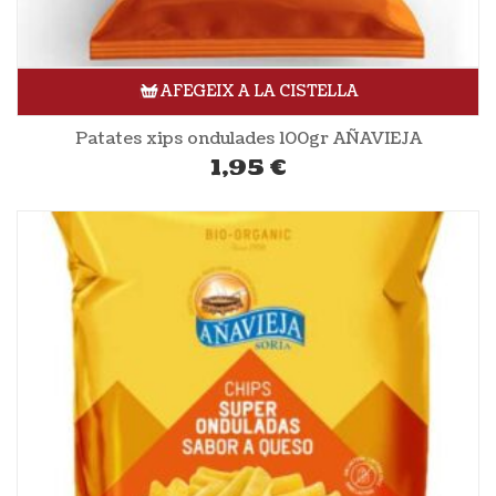
AFEGEIX A LA CISTELLA
Patates xips ondulades 100gr AÑAVIEJA
1,95
€