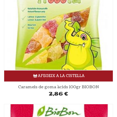
AFEGEIX A LA CISTELLA
Caramels de goma àcids 100gr BIOBON
2,86
€