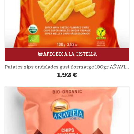
AFEGEIX A LA CISTELLA
Patates xips ondulades gust formatge 100gr AÑAVIEJA
1,92
€