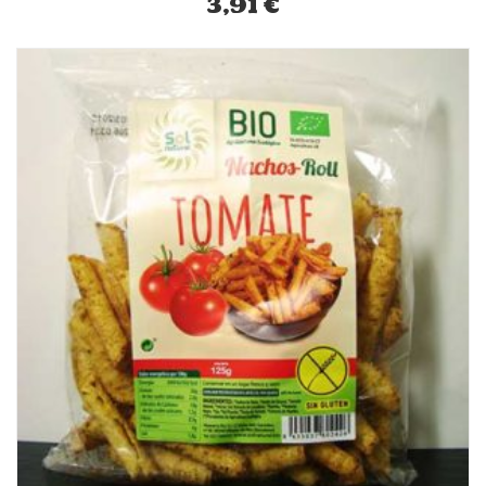
3,91
€