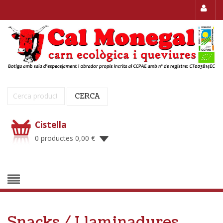
Cerca:
CERCA
Cistella
0 productes
0,00
€
Snacks / Llaminadures