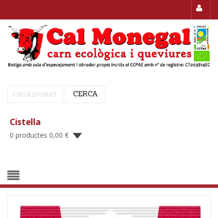
Cerca:
CERCA
Cistella
0 productes
0,00
€