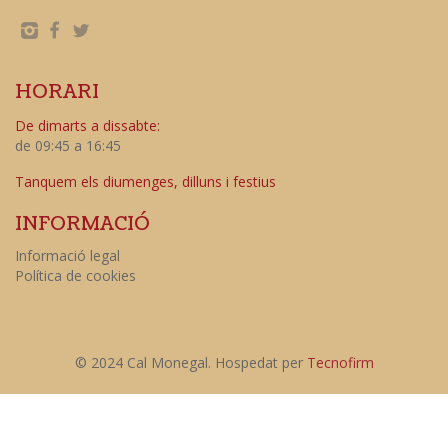
HORARI
De dimarts a dissabte:
de 09:45 a 16:45
Tanquem els diumenges, dilluns i festius
INFORMACIÓ
Informació legal
Política de cookies
© 2024 Cal Monegal. Hospedat per
Tecnofirm