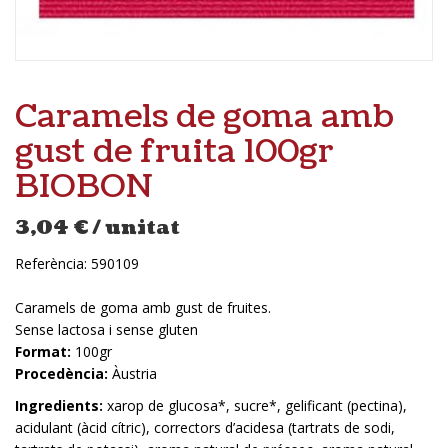
Caramels de goma amb
gust de fruita 100gr
BIOBON
3,04
€
/ unitat
Referència:
590109
Caramels de goma amb gust de fruites.
Sense lactosa i sense gluten
Format:
100gr
Procedència:
Àustria
Ingredients:
xarop de glucosa*, sucre*, gelificant (pectina),
acidulant (àcid cítric), correctors d’acidesa (tartrats de sodi,