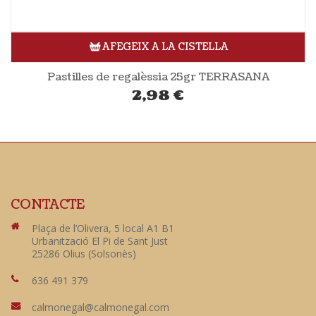
AFEGEIX A LA CISTELLA
Pastilles de regalèssia 25gr TERRASANA
2,98
€
CONTACTE
Plaça de l’Olivera, 5 local A1 B1
Urbanització El Pi de Sant Just
25286 Olius (Solsonès)
636 491 379
calmonegal@calmonegal.com