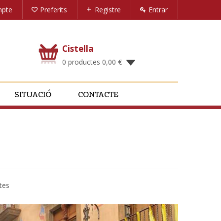
mpte
Preferits
Registre
Entrar
Cistella
0 productes
0,00
€
SITUACIÓ
CONTACTE
tes