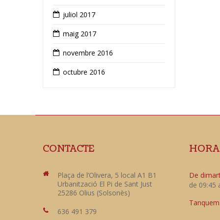
juliol 2017
maig 2017
novembre 2016
octubre 2016
CONTACTE
HORA
Plaça de l’Olivera, 5 local A1 B1
De dimart
Urbanització El Pi de Sant Just
de 09:45 
25286 Olius (Solsonès)
Tanquem e
636 491 379