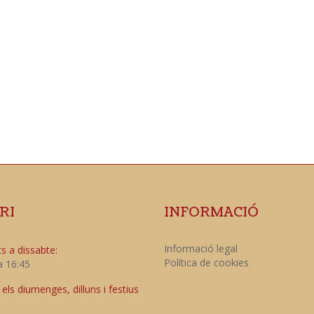
RI
INFORMACIÓ
Informació legal
s a dissabte:
Política de cookies
a 16:45
ls diumenges, dilluns i festius