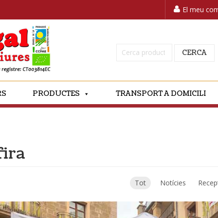
El meu co
Cerca:
CERCA
RS
PRODUCTES
TRANSPORT A DOMICILI
fira
Tot
Notícies
Recep