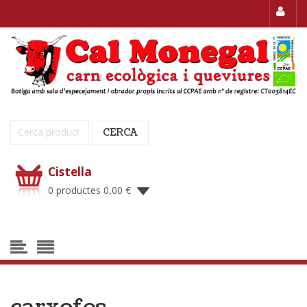
Cerca:
CERCA
Cistella
0 productes
0,00
€