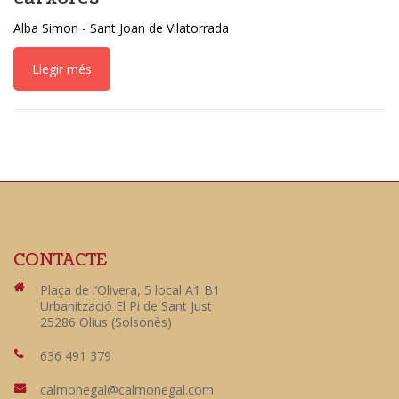
Alba Simon - Sant Joan de Vilatorrada
Llegir més
CONTACTE
Plaça de l’Olivera, 5 local A1 B1
Urbanització El Pi de Sant Just
25286 Olius (Solsonès)
636 491 379
calmonegal@calmonegal.com