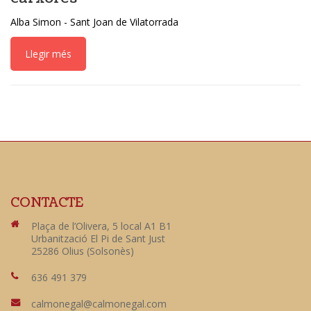
Alba Simon - Sant Joan de Vilatorrada
Llegir més
CONTACTE
Plaça de l’Olivera, 5 local A1 B1
Urbanització El Pi de Sant Just
25286 Olius (Solsonès)
636 491 379
calmonegal@calmonegal.com