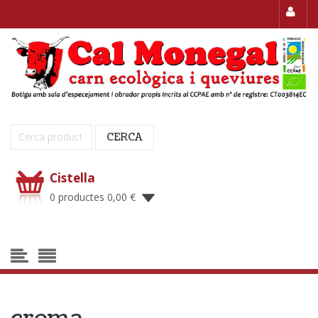
Cerca:
CERCA
Cistella
0 productes
0,00
€