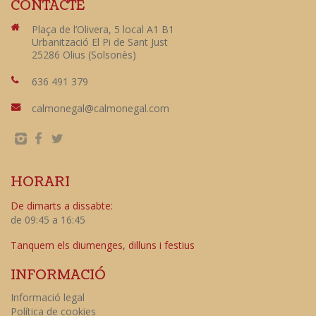
CONTACTE
Plaça de l’Olivera, 5 local A1 B1
Urbanització El Pi de Sant Just
25286 Olius (Solsonès)
636 491 379
calmonegal@calmonegal.com
HORARI
De dimarts a dissabte:
de 09:45 a 16:45
Tanquem els diumenges, dilluns i festius
INFORMACIÓ
Informació legal
Política de cookies