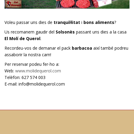
Voleu passar uns dies de
tranquil·litat
i
bons aliments
?
Us recomanem gaudir del
Solsonès
passant uns dies a la casa
El Molí de Querol
.
Recordeu-vos de demanar el pack
barbacoa
així també podreu
assaborir la nostra carn!
Per reservar podeu fer-ho a:
Web:
www.molidequerol.com
Telèfon: 627 574 003
E-mail: info@molidequerol.com