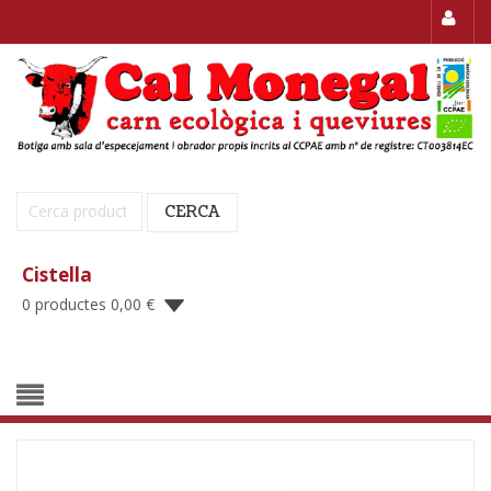
Cerca:
CERCA
Cistella
0 productes
0,00
€