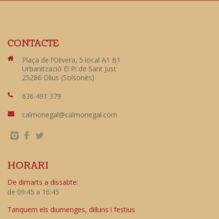
CONTACTE
Plaça de l’Olivera, 5 local A1 B1
Urbanització El Pi de Sant Just
25286 Olius (Solsonès)
636 491 379
calmonegal@calmonegal.com
HORARI
De dimarts a dissabte:
de 09:45 a 16:45
Tanquem els diumenges, dilluns i festius