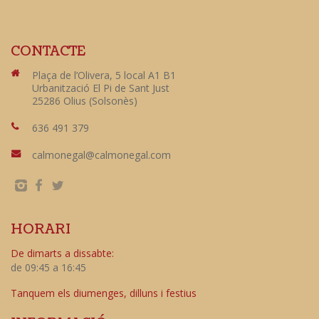
CONTACTE
Plaça de l’Olivera, 5 local A1 B1
Urbanització El Pi de Sant Just
25286 Olius (Solsonès)
636 491 379
calmonegal@calmonegal.com
HORARI
De dimarts a dissabte:
de 09:45 a 16:45
Tanquem els diumenges, dilluns i festius