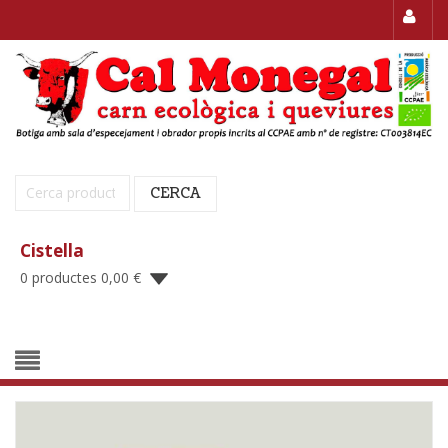
Cerca:
CERCA
Cistella
0 productes
0,00
€