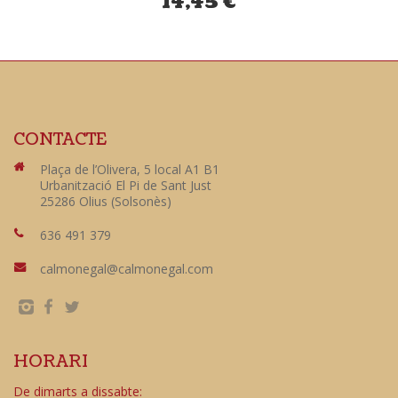
14,45
€
CONTACTE
Plaça de l’Olivera, 5 local A1 B1
Urbanització El Pi de Sant Just
25286 Olius (Solsonès)
636 491 379
calmonegal@calmonegal.com
HORARI
De dimarts a dissabte: