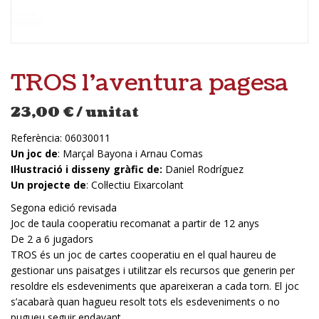
TROS l’aventura pagesa
23,00
€
/ unitat
Referència:
06030011
Un joc de
: Marçal Bayona i Arnau Comas
Il·lustració i disseny gràfic de:
Daniel Rodríguez
Un projecte de
: Col·lectiu Eixarcolant
Segona edició revisada
Joc de taula cooperatiu recomanat a partir de 12 anys
De 2 a 6 jugadors
TROS és un joc de cartes cooperatiu en el qual haureu de
gestionar uns paisatges i utilitzar els recursos que generin per
resoldre els esdeveniments que apareixeran a cada torn. El joc
s’acabarà quan hagueu resolt tots els esdeveniments o no
pugueu seguir endavant.