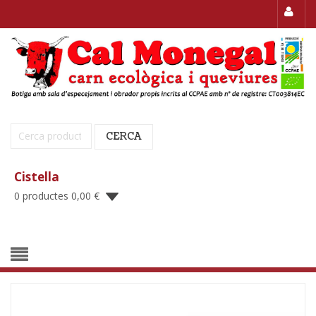
Cerca:
CERCA
Cistella
0 productes
0,00
€