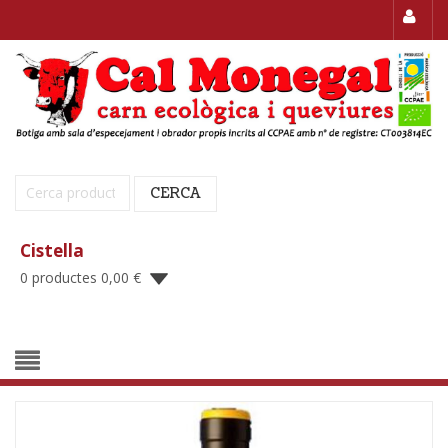
Cerca:
CERCA
Cistella
0 productes
0,00
€