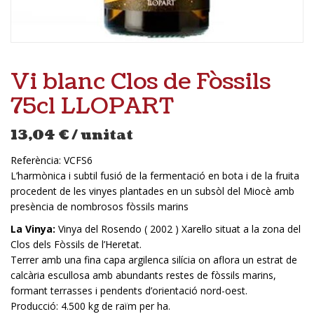
Vi blanc Clos de Fòssils
75cl LLOPART
13,04
€
/ unitat
Referència:
VCFS6
L’harmònica i subtil fusió de la fermentació en bota i de la fruita
procedent de les vinyes plantades en un subsòl del Miocè amb
presència de nombrosos fòssils marins
La Vinya:
Vinya del Rosendo ( 2002 ) Xarel·lo situat a la zona del
Clos dels Fòssils de l’Heretat.
Terrer amb una fina capa argilenca silícia on aflora un estrat de
calcària escullosa amb abundants restes de fòssils marins,
formant terrasses i pendents d’orientació nord-oest.
Producció: 4.500 kg de raïm per ha.