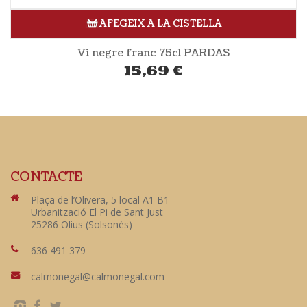
AFEGEIX A LA CISTELLA
Vi negre franc 75cl PARDAS
15,69
€
CONTACTE
Plaça de l’Olivera, 5 local A1 B1
Urbanització El Pi de Sant Just
25286 Olius (Solsonès)
636 491 379
calmonegal@calmonegal.com