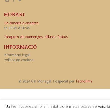
HORARI
De dimarts a dissabte:
de 09:45 a 16:45
Tanquem els diumenges, dilluns i festius
INFORMACIÓ
Informació legal
Política de cookies
© 2024 Cal Monegal. Hospedat per
Tecnofirm
Utilitzem cookies amb la finalitat d’oferir els nostres serveis. Si