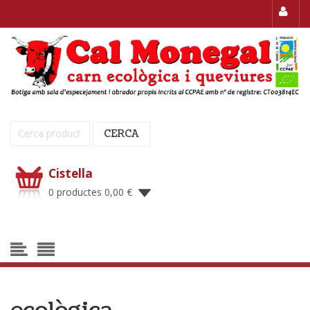
Cerca:
CERCA
Cistella
0 productes
0,00
€