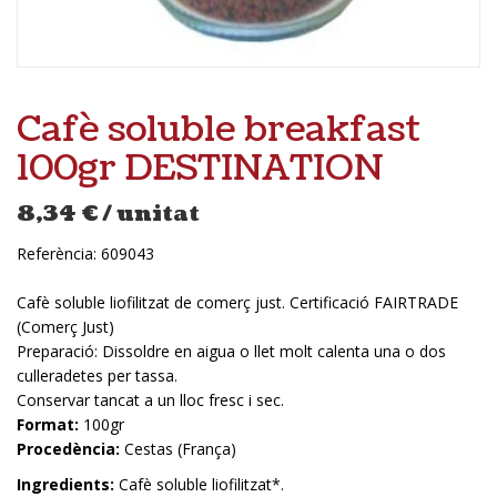
Cafè soluble breakfast
100gr DESTINATION
8,34
€
/ unitat
Referència:
609043
Cafè soluble liofilitzat de comerç just. Certificació FAIRTRADE
(Comerç Just)
Preparació: Dissoldre en aigua o llet molt calenta una o dos
culleradetes per tassa.
Conservar tancat a un lloc fresc i sec.
Format:
100gr
Procedència:
Cestas (França)
Ingredients:
Cafè soluble liofilitzat*.