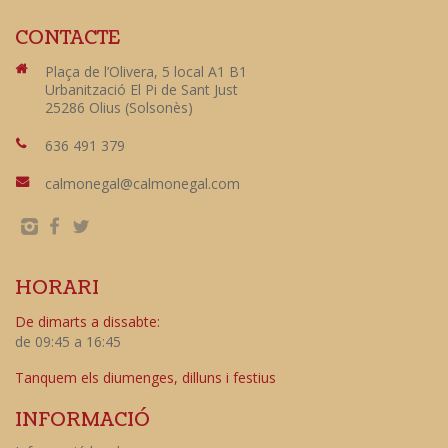
CONTACTE
Plaça de l’Olivera, 5 local A1 B1
Urbanització El Pi de Sant Just
25286 Olius (Solsonès)
636 491 379
calmonegal@calmonegal.com
HORARI
De dimarts a dissabte:
de 09:45 a 16:45
Tanquem els diumenges, dilluns i festius
INFORMACIÓ