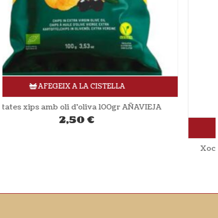
AFEGEIX A LA CISTELLA
Xocolata blanca amb cereals 100gr NATURATA
3,05
€