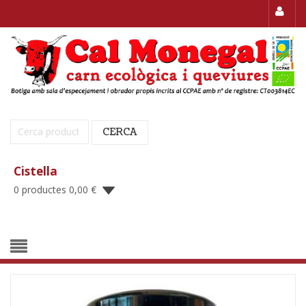
Cerca:
CERCA
Cistella
0 productes
0,00
€