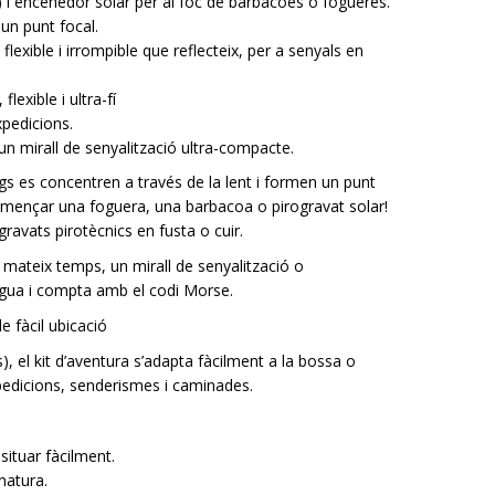
r) i encenedor solar per al foc de barbacoes o fogueres.
 un punt focal.
flexible i irrompible que reflecteix, per a senyals en
lexible i ultra-fí
xpedicions.
 un mirall de senyalització ultra-compacte.
s es concentren a través de la lent i formen un punt
 començar una foguera, una barbacoa o pirogravat solar!
r gravats pirotècnics en fusta o cuir.
 mateix temps, un mirall de senyalització o
’aigua i compta amb el codi Morse.
 fàcil ubicació
, el kit d’aventura s’adapta fàcilment a la bossa o
xpedicions, senderismes i caminades.
ituar fàcilment.
natura.