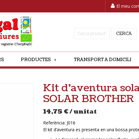
El meu co
Cerca:
CERCA
RS
PRODUCTES
TRANSPORT A DOMICILI
Kit d’aventura sola
SOLAR BROTHER
14,75
€
/ unitat
Referència:
J016
El kit d’aventura es presenta en una bossa prot