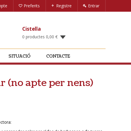
mpte
Preferits
Registre
Entrar
Cistella
0 productes
0,00
€
SITUACIÓ
CONTACTE
r (no apte per nens)
ectora: