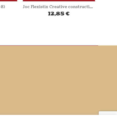
+8)
Joc Flexistix Creative construction kit (+4) HAPE
12,85
€
Joc rel