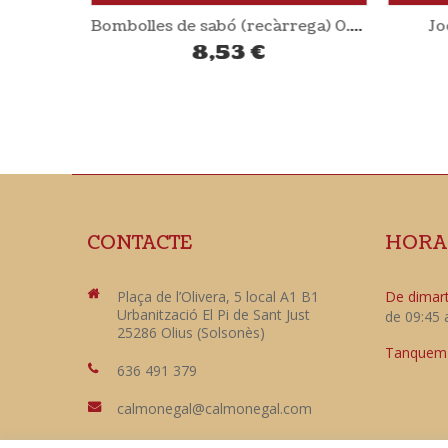
 SONETT
Bombolles de sabó (recàrrega) 0.5L SONETT
Joc
8,53
€
CONTACTE
HORA
Plaça de l’Olivera, 5 local A1 B1
De dimart
Urbanització El Pi de Sant Just
de 09:45 
25286 Olius (Solsonès)
Tanquem e
636 491 379
calmonegal@calmonegal.com