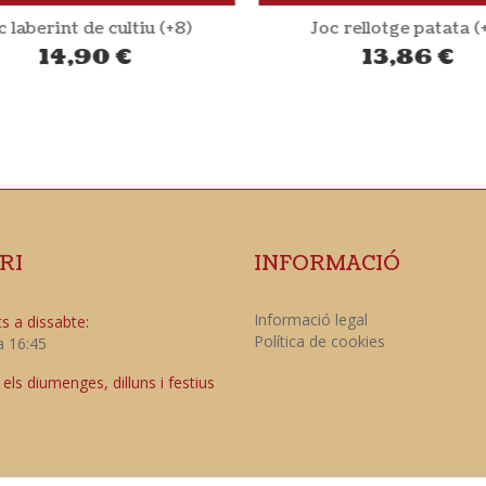
 laberint de cultiu (+8)
Joc rellotge patata (
14,90
€
13,86
€
RI
INFORMACIÓ
Informació legal
s a dissabte:
Política de cookies
a 16:45
ls diumenges, dilluns i festius