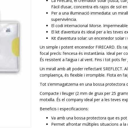
La Firecard, el cremador solar (fusta, cui
Fàcil d’usar, concentra els rajos de sol en
Per a una il·luminació immediata: un mirall 
supervivència.
El codi internacional Morse. Impermeable, f
El kit d’aventura és ideal per a les teves e
Kit d’aventura solar: un encenedor solar i
Un simple i potent encenedor FIRECARD. Els raig
focal precís: l’encesa és instantània. Ideal per
És resistent a l’aigua i al vent. Fins i tot pots fe
Un mirall amb alt poder reflectant SREFLECT. Al
complaença, és flexible i irrompible. Flota en l
Tot s’emmagatzema en una bossa protectora de
Compacte i lleuger (2 mm de gruix per 25 grams)
motxilla. És el company ideal per a les teves e
Beneficis i especificacions:
Va amb una bossa protectora que es pot s
Permet afrontar múltiples situacions a la 