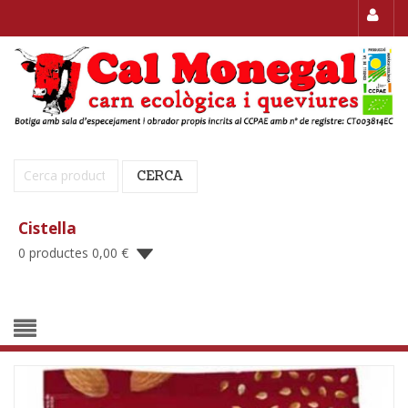
Cerca:
CERCA
Cistella
0 productes
0,00
€