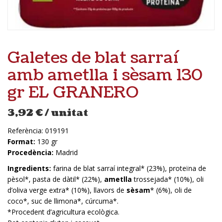
Galetes de blat sarraí
amb ametlla i sèsam 130
gr EL GRANERO
3,92
€
/ unitat
Referència:
019191
Format:
130 gr
Procedència:
Madrid
Ingredients:
farina de blat sarraí integral* (23%), proteïna de
pèsol*, pasta de dàtil* (22%),
ametlla
trossejada* (10%), oli
d’oliva verge extra* (10%), llavors de
sèsam
* (6%), oli de
coco*, suc de llimona*, cúrcuma*.
*Procedent d’agricultura ecològica.