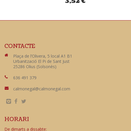
3,52
€
CONTACTE
Plaça de l’Olivera, 5 local A1 B1
Urbanització El Pi de Sant Just
25286 Olius (Solsonès)
636 491 379
calmonegal@calmonegal.com
HORARI
De dimarts a dissabte: